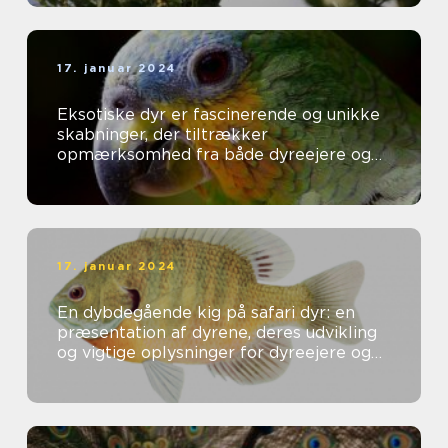
17. januar 2024
Eksotiske dyr er fascinerende og unikke
skabninger, der tiltrækker
opmærksomhed fra både dyreejere og
dyreelskere over hele verden
17. januar 2024
En dybdegående kig på safari dyr: en
præsentation af dyrene, deres udvikling
og vigtige oplysninger for dyreejere og
dyreelskere