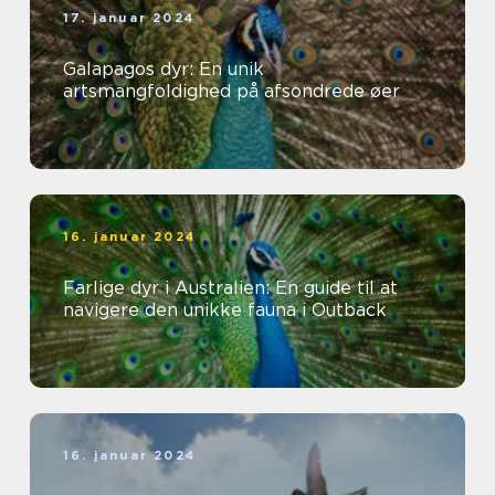
17. januar 2024
Galapagos dyr: En unik
artsmangfoldighed på afsondrede øer
16. januar 2024
Farlige dyr i Australien: En guide til at
navigere den unikke fauna i Outback
16. januar 2024