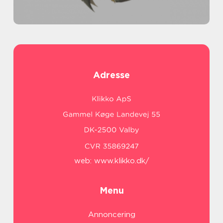
Adresse
web:
www.klikko.dk/
Menu
Annoncering