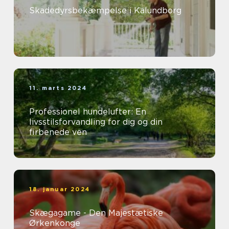
Skadedyrsbekæmpelse i Kalundborg
11. marts 2024
Professionel hundelufter: En
livsstilsforvandling for dig og din
firbenede ven
18. januar 2024
Skægagame - Den Majestætiske
Ørkenkonge