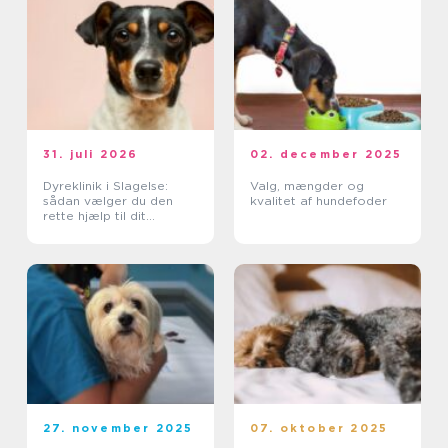
31. juli 2026
02. december 2025
Dyreklinik i Slagelse:
Valg, mængder og
sådan vælger du den
kvalitet af hundefoder
rette hjælp til dit
kæledyr
27. november 2025
07. oktober 2025