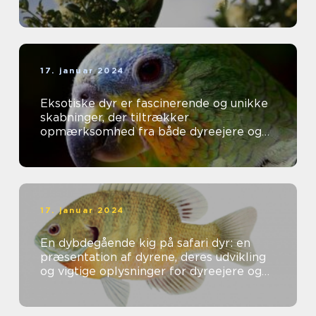
17. januar 2024
Eksotiske dyr er fascinerende og unikke
skabninger, der tiltrækker
opmærksomhed fra både dyreejere og
dyreelskere over hele verden
17. januar 2024
En dybdegående kig på safari dyr: en
præsentation af dyrene, deres udvikling
og vigtige oplysninger for dyreejere og
dyreelskere