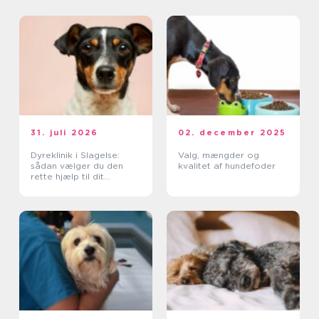
31. juli 2026
02. december 2025
Dyreklinik i Slagelse:
Valg, mængder og
sådan vælger du den
kvalitet af hundefoder
rette hjælp til dit
kæledyr