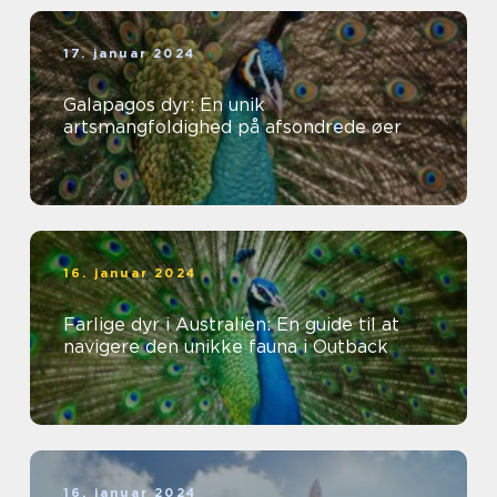
17. januar 2024
Galapagos dyr: En unik
artsmangfoldighed på afsondrede øer
16. januar 2024
Farlige dyr i Australien: En guide til at
navigere den unikke fauna i Outback
16. januar 2024