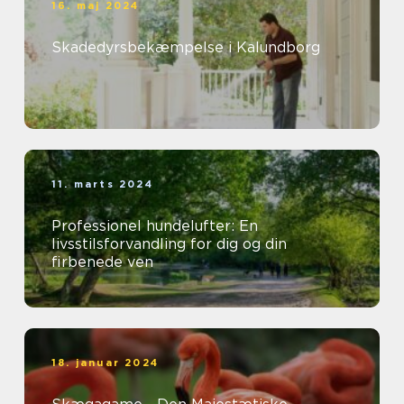
16. maj 2024
Skadedyrsbekæmpelse i Kalundborg
11. marts 2024
Professionel hundelufter: En
livsstilsforvandling for dig og din
firbenede ven
18. januar 2024