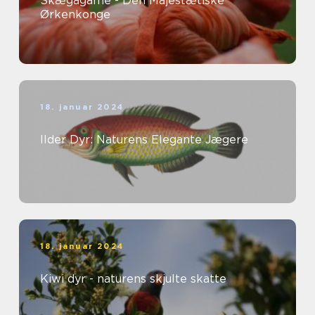
Skægagame - Den Majestætiske
Ørkenkonge
18. januar 2024
Ilder Dyr: Naturens Elegante Jægere
18. januar 2024
Kiwi dyr - naturens skjulte skatte