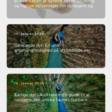
præsentation af dyrene, deres udvikling
og vigtige oplysninger for dyreejere og
dyreelskere
17. januar 2024
Galapagos dyr: En unik
artsmangfoldighed på afsondrede øer
16. januar 2024
Farlige dyr i Australien: En guide til at
navigere den unikke fauna i Outback