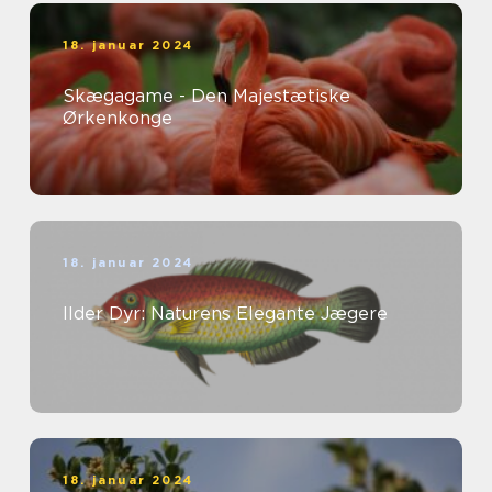
18. januar 2024
Skægagame - Den Majestætiske
Ørkenkonge
18. januar 2024
Ilder Dyr: Naturens Elegante Jægere
18. januar 2024