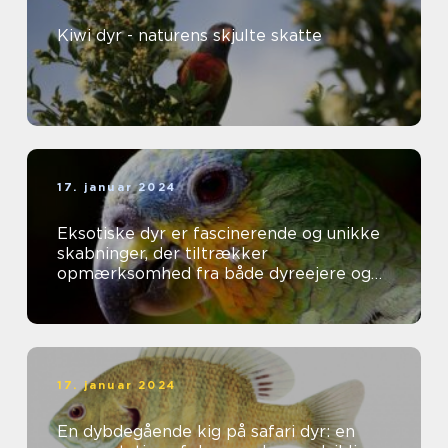
Kiwi dyr - naturens skjulte skatte
17. januar 2024
Eksotiske dyr er fascinerende og unikke
skabninger, der tiltrækker
opmærksomhed fra både dyreejere og
dyreelskere over hele verden
17. januar 2024
En dybdegående kig på safari dyr: en