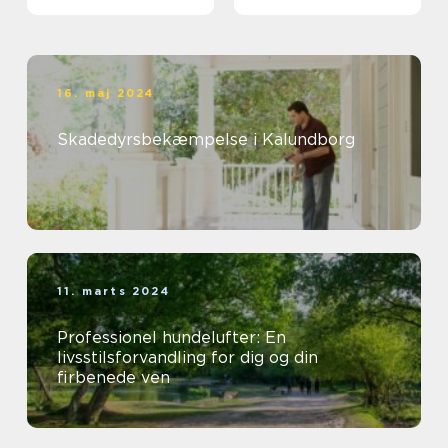
16. maj 2024
Skadedyrsbekæmpelse i Kalundborg
11. marts 2024
Professionel hundelufter: En
livsstilsforvandling for dig og din
firbenede ven