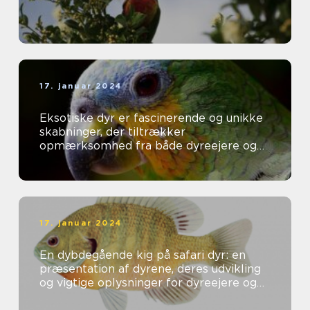
17. januar 2024
Eksotiske dyr er fascinerende og unikke
skabninger, der tiltrækker
opmærksomhed fra både dyreejere og
dyreelskere over hele verden
17. januar 2024
En dybdegående kig på safari dyr: en
præsentation af dyrene, deres udvikling
og vigtige oplysninger for dyreejere og
dyreelskere