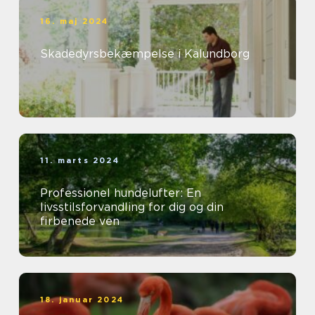
16. maj 2024
Skadedyrsbekæmpelse i Kalundborg
11. marts 2024
Professionel hundelufter: En
livsstilsforvandling for dig og din
firbenede ven
18. januar 2024