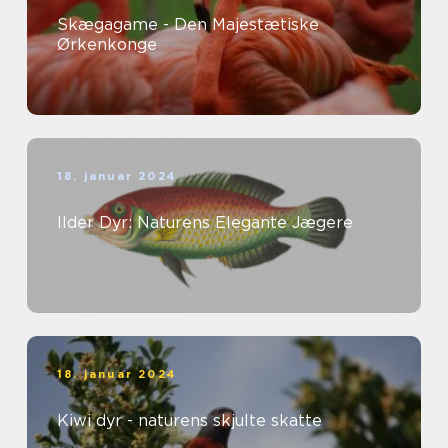
Skægagame - Den Majestætiske
Ørkenkonge
18. januar 2024
Ilder Dyr: Naturens Elegante Jægere
18. januar 2024
Kiwi dyr - naturens skjulte skatte