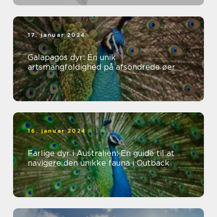
17. januar 2024
Galapagos dyr: En unik
artsmangfoldighed på afsondrede øer
16. januar 2024
Farlige dyr i Australien: En guide til at
navigere den unikke fauna i Outback