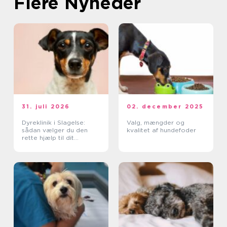
Flere Nyheder
31. juli 2026
02. december 2025
Dyreklinik i Slagelse:
Valg, mængder og
sådan vælger du den
kvalitet af hundefoder
rette hjælp til dit
kæledyr