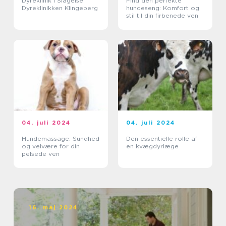
Dyreklinik i Slagelse:
Find den perfekte
Dyreklinikken Klingeberg
hundeseng: Komfort og
stil til din firbenede ven
04. juli 2024
04. juli 2024
Hundemassage: Sundhed
Den essentielle rolle af
og velvære for din
en kvægdyrlæge
pelsede ven
16. maj 2024