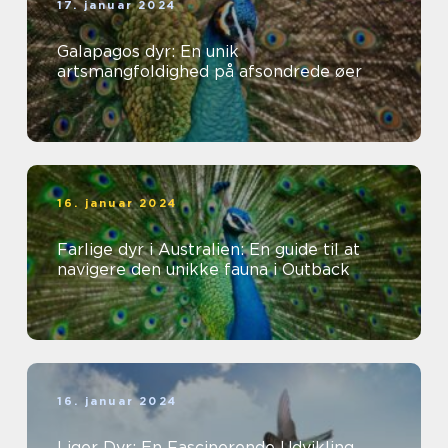
17. januar 2024
Galapagos dyr: En unik
artsmangfoldighed på afsondrede øer
16. januar 2024
Farlige dyr i Australien: En guide til at
navigere den unikke fauna i Outback
16. januar 2024
Liger Dyr: En Fascinerende Udvikling