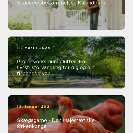
Skadedyrsbekæmpelse i Kalundborg
11. marts 2024
Professionel hundelufter: En
livsstilsforvandling for dig og din
firbenede ven
18. januar 2024
Skægagame - Den Majestætiske
Ørkenkonge