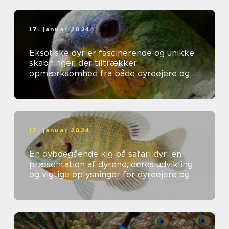
17. januar 2024
Eksotiske dyr er fascinerende og unikke
skabninger, der tiltrækker
opmærksomhed fra både dyreejere og
dyreelskere over hele verden
17. januar 2024
En dybdegående kig på safari dyr: en
præsentation af dyrene, deres udvikling
og vigtige oplysninger for dyreejere og
dyreelskere