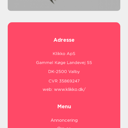
Adresse
web:
www.klikko.dk/
Menu
Annoncering