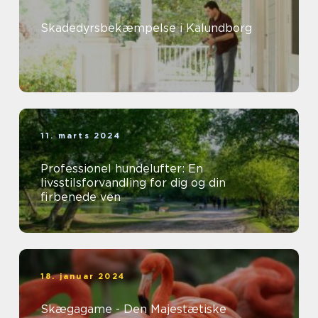
Skadedyrsbekæmpelse i Kalundborg
11. marts 2024
Professionel hundelufter: En
livsstilsforvandling for dig og din
firbenede ven
18. januar 2024
Skægagame - Den Majestætiske