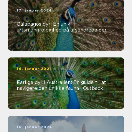
17. januar 2024
Galapagos dyr: En unik
artsmangfoldighed på afsondrede øer
16. januar 2024
Farlige dyr i Australien: En guide til at
navigere den unikke fauna i Outback
16. januar 2024