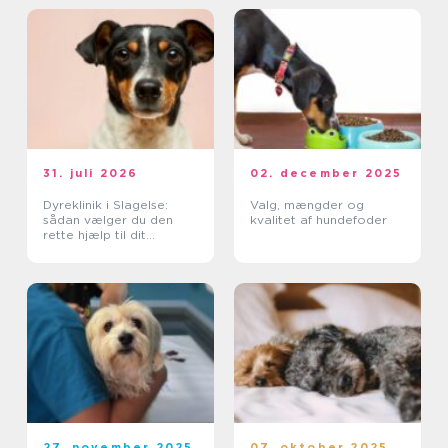
31. juli 2026
02. december 2025
Dyreklinik i Slagelse:
Valg, mængder og
sådan vælger du den
kvalitet af hundefoder
rette hjælp til dit
kæledyr
27. november 2025
07. oktober 2025