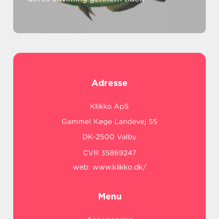
Adresse
web:
www.klikko.dk/
Menu