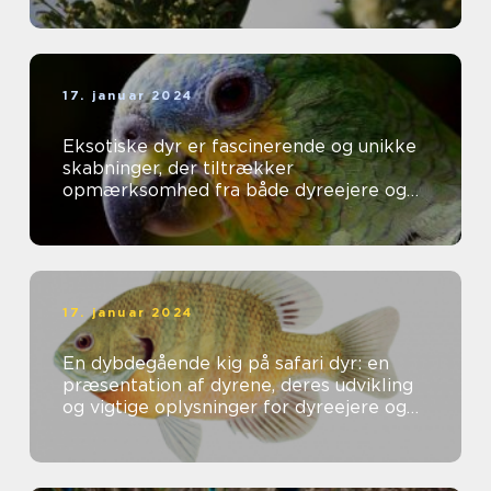
17. januar 2024
Eksotiske dyr er fascinerende og unikke
skabninger, der tiltrækker
opmærksomhed fra både dyreejere og
dyreelskere over hele verden
17. januar 2024
En dybdegående kig på safari dyr: en
præsentation af dyrene, deres udvikling
og vigtige oplysninger for dyreejere og
dyreelskere