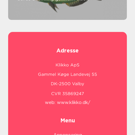
Adresse
web:
www.klikko.dk/
Menu