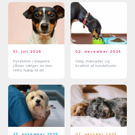
31. juli 2026
02. december 2025
Dyreklinik i Slagelse:
Valg, mængder og
sådan vælger du den
kvalitet af hundefoder
rette hjælp til dit
kæledyr
27. november 2025
07. oktober 2025