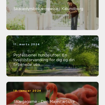
Skadedyrsbekæmpelse i Kalundborg
11. marts 2024
Professionel hundelufter: En
livsstilsforvandling for dig og din
firbenede ven
18. januar 2024
Skægagame - Den Majestætiske