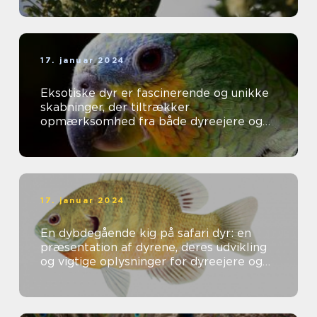
17. januar 2024
Eksotiske dyr er fascinerende og unikke
skabninger, der tiltrækker
opmærksomhed fra både dyreejere og
dyreelskere over hele verden
17. januar 2024
En dybdegående kig på safari dyr: en
præsentation af dyrene, deres udvikling
og vigtige oplysninger for dyreejere og
dyreelskere