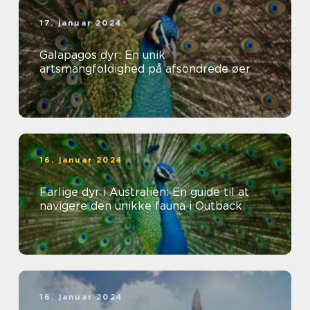
17. januar 2024
Galapagos dyr: En unik
artsmangfoldighed på afsondrede øer
16. januar 2024
Farlige dyr i Australien: En guide til at
navigere den unikke fauna i Outback
16. januar 2024