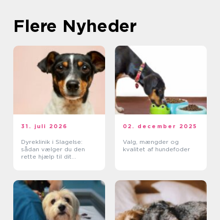
Flere Nyheder
31. juli 2026
02. december 2025
Dyreklinik i Slagelse:
Valg, mængder og
sådan vælger du den
kvalitet af hundefoder
rette hjælp til dit
kæledyr