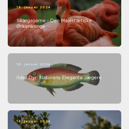
18. januar 2024
Skægagame - Den Majestætiske
Ørkenkonge
18. januar 2024
Ilder Dyr: Naturens Elegante Jægere
18. januar 2024