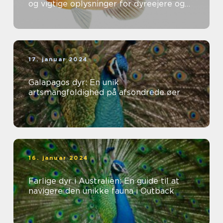
og vigtige oplysninger for dyreejere og
dyreelskere
17. januar 2024
Galapagos dyr: En unik
artsmangfoldighed på afsondrede øer
16. januar 2024
Farlige dyr i Australien: En guide til at
navigere den unikke fauna i Outback