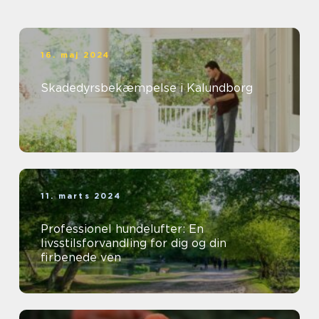
16. maj 2024
Skadedyrsbekæmpelse i Kalundborg
11. marts 2024
Professionel hundelufter: En
livsstilsforvandling for dig og din
firbenede ven