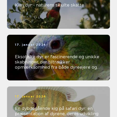
Kiwi dyr - naturens skjulte skatte
17. januar 2024
Eksotiske dyr er fascinerende og unikke
skabninger, der tiltrækker
opmærksomhed fra både dyreejere og
dyreelskere over hele verden
17. januar 2024
En dybdegående kig på safari dyr: en
præsentation af dyrene, deres udvikling