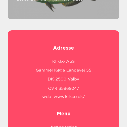
Adresse
web:
www.klikko.dk/
Menu