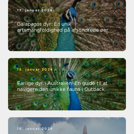
17. januar 2024
Galapagos dyr: En unik
artsmangfoldighed på afsondrede øer
16. januar 2024
Farlige dyr i Australien: En guide til at
navigere den unikke fauna i Outback
16. januar 2024