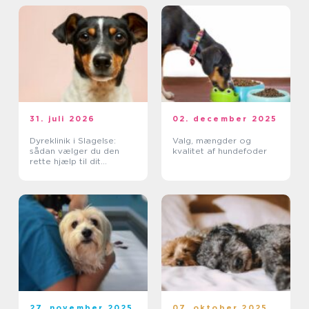
31. juli 2026
02. december 2025
Dyreklinik i Slagelse:
Valg, mængder og
sådan vælger du den
kvalitet af hundefoder
rette hjælp til dit
kæledyr
27. november 2025
07. oktober 2025