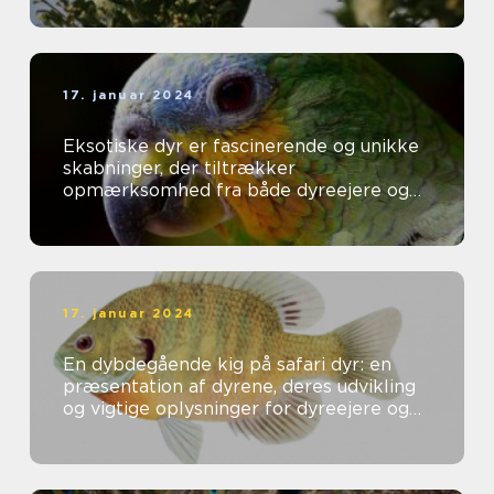
17. januar 2024
Eksotiske dyr er fascinerende og unikke
skabninger, der tiltrækker
opmærksomhed fra både dyreejere og
dyreelskere over hele verden
17. januar 2024
En dybdegående kig på safari dyr: en
præsentation af dyrene, deres udvikling
og vigtige oplysninger for dyreejere og
dyreelskere