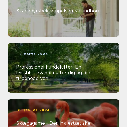
Skadedyrsbekæmpelse i Kalundborg
11. marts 2024
Professionel hundelufter: En
livsstilsforvandling for dig og din
firbenede ven
18. januar 2024
Skægagame - Den Majestætiske