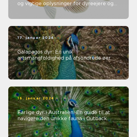
og vigtige oplysninger for dyreejere og
dyreelskere
17. januar 2024
Galapagos dyr: En unik
artsmangfoldighed på afsondrede øer
16. januar 2024
Farlige dyr i Australien: En guide til at
navigere den unikke fauna i Outback