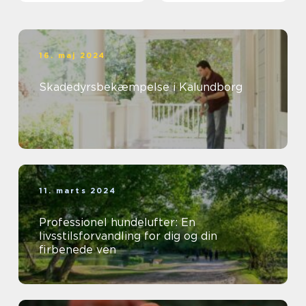
16. maj 2024
Skadedyrsbekæmpelse i Kalundborg
11. marts 2024
Professionel hundelufter: En
livsstilsforvandling for dig og din
firbenede ven