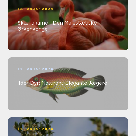
18. januar 2024
Skægagame - Den Majestætiske
Ørkenkonge
18. januar 2024
Ilder Dyr: Naturens Elegante Jægere
18. januar 2024