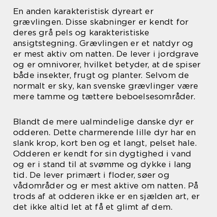
En anden karakteristisk dyreart er
grævlingen. Disse skabninger er kendt for
deres grå pels og karakteristiske
ansigtstegning. Grævlingen er et natdyr og
er mest aktiv om natten. De lever i jordgrave
og er omnivorer, hvilket betyder, at de spiser
både insekter, frugt og planter. Selvom de
normalt er sky, kan svenske grævlinger være
mere tamme og tættere beboelsesområder.
Blandt de mere ualmindelige danske dyr er
odderen. Dette charmerende lille dyr har en
slank krop, kort ben og et langt, pelset hale.
Odderen er kendt for sin dygtighed i vand
og er i stand til at svømme og dykke i lang
tid. De lever primært i floder, søer og
vådområder og er mest aktive om natten. På
trods af at odderen ikke er en sjælden art, er
det ikke altid let at få et glimt af dem.