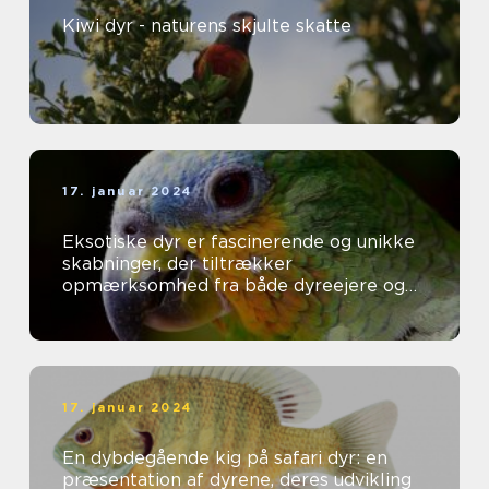
Kiwi dyr - naturens skjulte skatte
17. januar 2024
Eksotiske dyr er fascinerende og unikke
skabninger, der tiltrækker
opmærksomhed fra både dyreejere og
dyreelskere over hele verden
17. januar 2024
En dybdegående kig på safari dyr: en
præsentation af dyrene, deres udvikling