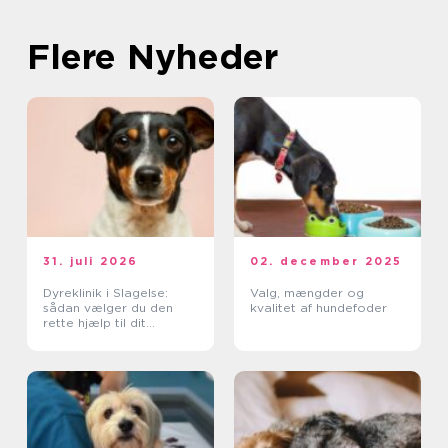
Flere Nyheder
31. juli 2026
02. december 2025
Dyreklinik i Slagelse:
Valg, mængder og
sådan vælger du den
kvalitet af hundefoder
rette hjælp til dit
kæledyr