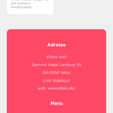
det perfekte
hundelegetøj
Adresse
web:
www.klikko.dk/
Menu