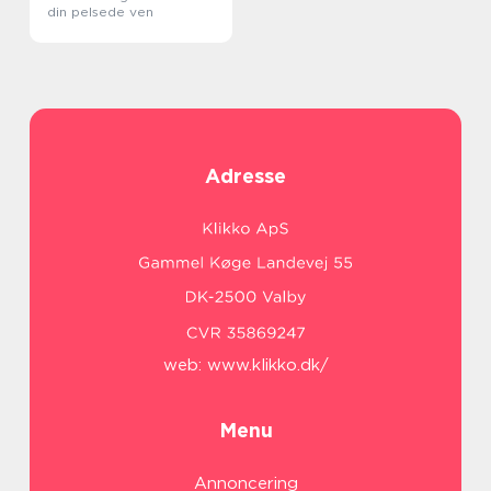
din pelsede ven
Adresse
web:
www.klikko.dk/
Menu
Annoncering