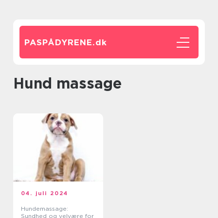
PASPÅDYRENE.
dk
hund massage
04. juli 2024
Hundemassage:
Sundhed og velvære for