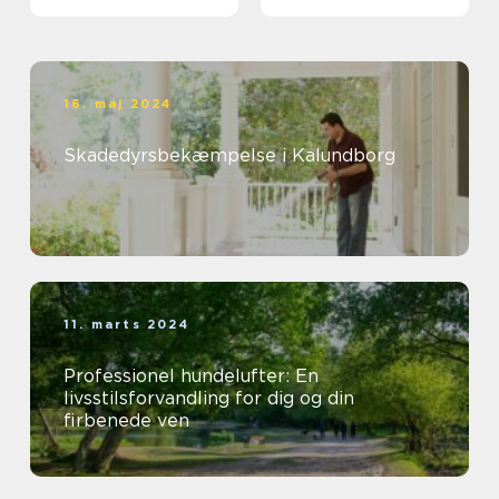
16. maj 2024
Skadedyrsbekæmpelse i Kalundborg
11. marts 2024
Professionel hundelufter: En
livsstilsforvandling for dig og din
firbenede ven