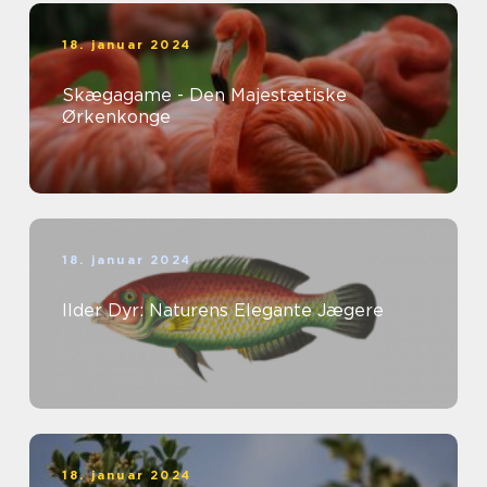
18. januar 2024
Skægagame - Den Majestætiske
Ørkenkonge
18. januar 2024
Ilder Dyr: Naturens Elegante Jægere
18. januar 2024