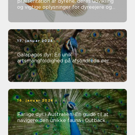
præsentation af dyrene, deres udvikling
og vigtige oplysninger for dyreejere og
dyreelskere
17. januar 2024
Galapagos dyr: En unik
artsmangfoldighed på afsondrede øer
16. januar 2024
Farlige dyr i Australien: En guide til at
navigere den unikke fauna i Outback