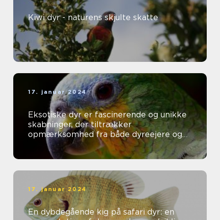
Kiwi dyr - naturens skjulte skatte
17. januar 2024
Eksotiske dyr er fascinerende og unikke
skabninger, der tiltrækker
opmærksomhed fra både dyreejere og
dyreelskere over hele verden
17. januar 2024
En dybdegående kig på safari dyr: en