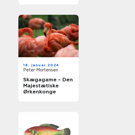
g for dig og din
firbenede ven
18. januar 2024
Peter Mortensen
Skægagame – Den
Majestætiske
Ørkenkonge