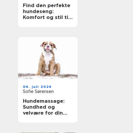
Find den perfekte
hundeseng:
Komfort og stil til
din firbenede ven
04. juli 2024
Sofie Sørensen
Hundemassage:
Sundhed og
velvære for din
pelsede ven