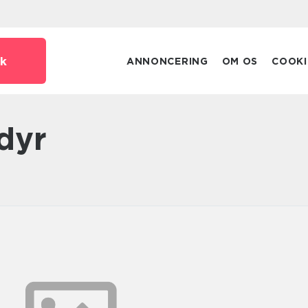
k
ANNONCERING
OM OS
COOKI
 dyr