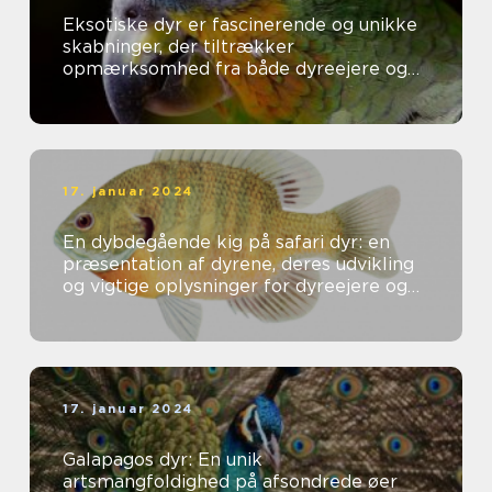
Eksotiske dyr er fascinerende og unikke
skabninger, der tiltrækker
opmærksomhed fra både dyreejere og
dyreelskere over hele verden
17. januar 2024
En dybdegående kig på safari dyr: en
præsentation af dyrene, deres udvikling
og vigtige oplysninger for dyreejere og
dyreelskere
17. januar 2024
Galapagos dyr: En unik
artsmangfoldighed på afsondrede øer