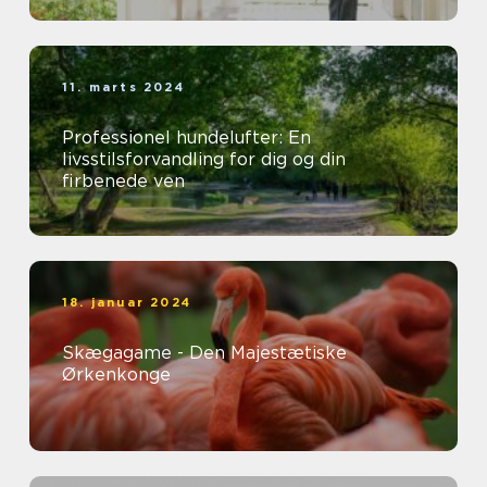
11. marts 2024
Professionel hundelufter: En
livsstilsforvandling for dig og din
firbenede ven
18. januar 2024
Skægagame - Den Majestætiske
Ørkenkonge