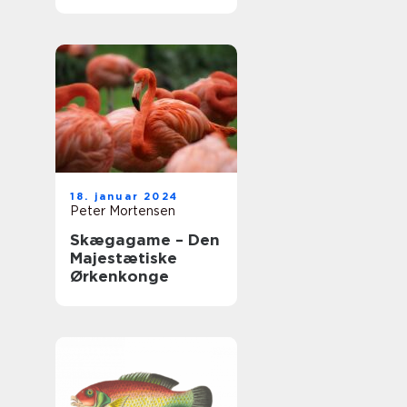
g for dig og din
firbenede ven
18. januar 2024
Peter Mortensen
Skægagame – Den
Majestætiske
Ørkenkonge