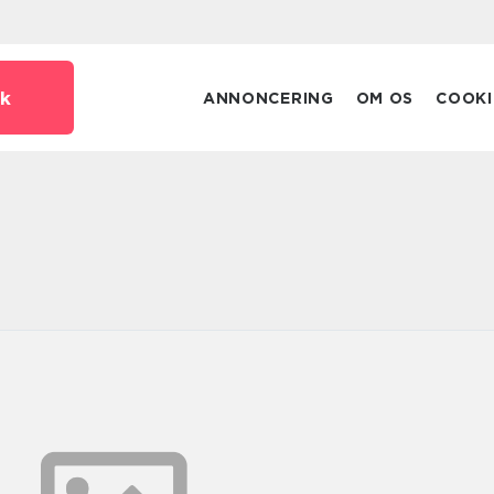
k
ANNONCERING
OM OS
COOKI