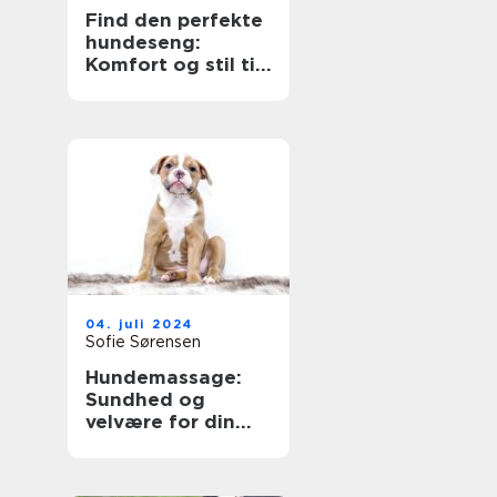
Find den perfekte
hundeseng:
Komfort og stil til
din firbenede ven
04. juli 2024
Sofie Sørensen
Hundemassage:
Sundhed og
velvære for din
pelsede ven