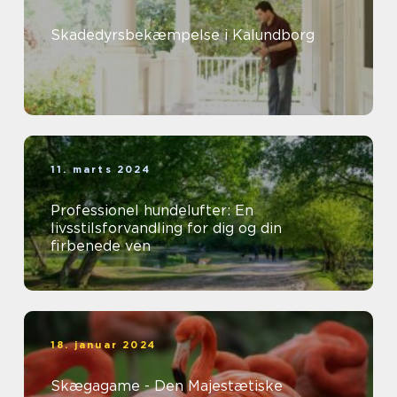
Skadedyrsbekæmpelse i Kalundborg
11. marts 2024
Professionel hundelufter: En
livsstilsforvandling for dig og din
firbenede ven
18. januar 2024
Skægagame - Den Majestætiske