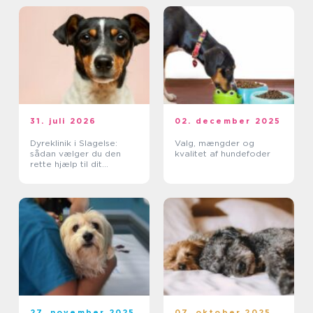
31. juli 2026
02. december 2025
Dyreklinik i Slagelse:
Valg, mængder og
sådan vælger du den
kvalitet af hundefoder
rette hjælp til dit
kæledyr
27. november 2025
07. oktober 2025