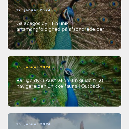
17. januar 2024
Galapagos dyr: En unik
artsmangfoldighed på afsondrede øer
16. januar 2024
Farlige dyr i Australien: En guide til at
navigere den unikke fauna i Outback
16. januar 2024