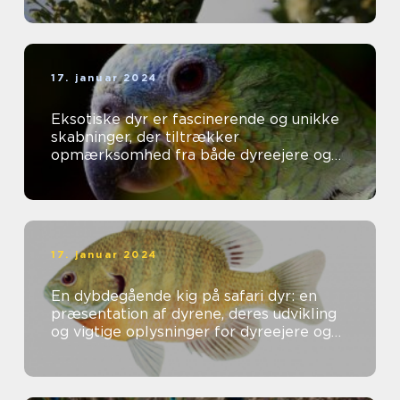
17. januar 2024
Eksotiske dyr er fascinerende og unikke
skabninger, der tiltrækker
opmærksomhed fra både dyreejere og
dyreelskere over hele verden
17. januar 2024
En dybdegående kig på safari dyr: en
præsentation af dyrene, deres udvikling
og vigtige oplysninger for dyreejere og
dyreelskere