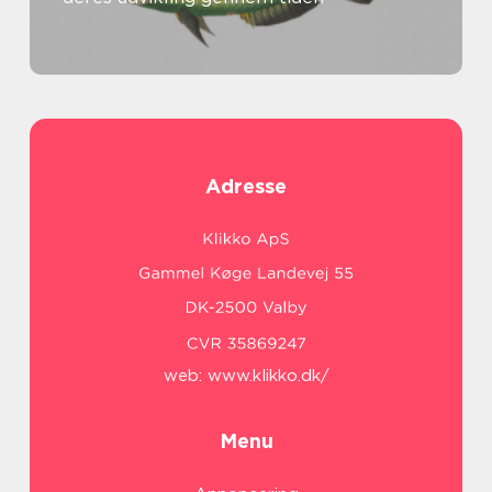
Adresse
web:
www.klikko.dk/
Menu